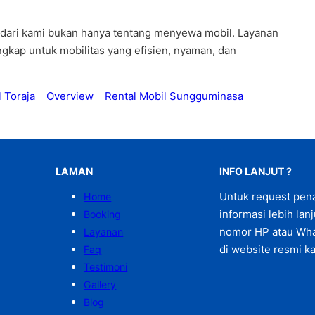
 dari kami bukan hanya tentang menyewa mobil. Layanan
engkap untuk mobilitas yang efisien, nyaman, dan
l Toraja
Overview
Rental Mobil Sungguminasa
LAMAN
INFO LANJUT ?
Untuk request pen
Home
informasi lebih lan
Booking
nomor HP atau Wha
Layanan
di website resmi ka
Faq
Testimoni
Gallery
Blog