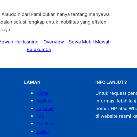
Alauddin dari kami bukan hanya tentang menyewa
adalah solusi lengkap untuk mobilitas yang efisien,
caya.
Mewah Hertasning
Overview
Sewa Mobil Mewah
Bulukumba
LAMAN
INFO LANJUT ?
Untuk request pen
Home
informasi lebih lan
Booking
nomor HP atau Wha
Layanan
di website resmi ka
Faq
Testimoni
Gallery