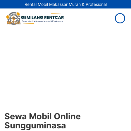
Rental Mobil Makassar Murah & Profesional
Sewa Mobil Online
Sungguminasa