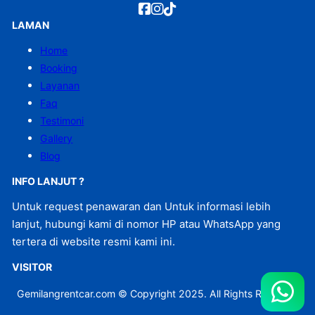
LAMAN
Home
Booking
Layanan
Faq
Testimoni
Gallery
Blog
INFO LANJUT ?
Untuk request penawaran dan Untuk informasi lebih
lanjut, hubungi kami di nomor HP atau WhatsApp yang
tertera di website resmi kami ini.
VISITOR
Gemilangrentcar.com © Copyright 2025. All Rights Reserved