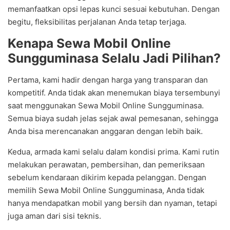
memanfaatkan opsi lepas kunci sesuai kebutuhan. Dengan
begitu, fleksibilitas perjalanan Anda tetap terjaga.
Kenapa Sewa Mobil Online
Sungguminasa Selalu Jadi Pilihan?
Pertama, kami hadir dengan harga yang transparan dan
kompetitif. Anda tidak akan menemukan biaya tersembunyi
saat menggunakan Sewa Mobil Online Sungguminasa.
Semua biaya sudah jelas sejak awal pemesanan, sehingga
Anda bisa merencanakan anggaran dengan lebih baik.
Kedua, armada kami selalu dalam kondisi prima. Kami rutin
melakukan perawatan, pembersihan, dan pemeriksaan
sebelum kendaraan dikirim kepada pelanggan. Dengan
memilih Sewa Mobil Online Sungguminasa, Anda tidak
hanya mendapatkan mobil yang bersih dan nyaman, tetapi
juga aman dari sisi teknis.