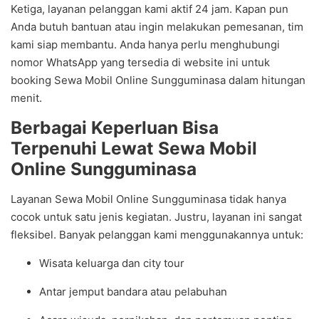
Ketiga, layanan pelanggan kami aktif 24 jam. Kapan pun
Anda butuh bantuan atau ingin melakukan pemesanan, tim
kami siap membantu. Anda hanya perlu menghubungi
nomor WhatsApp yang tersedia di website ini untuk
booking Sewa Mobil Online Sungguminasa dalam hitungan
menit.
Berbagai Keperluan Bisa
Terpenuhi Lewat Sewa Mobil
Online Sungguminasa
Layanan Sewa Mobil Online Sungguminasa tidak hanya
cocok untuk satu jenis kegiatan. Justru, layanan ini sangat
fleksibel. Banyak pelanggan kami menggunakannya untuk:
Wisata keluarga dan city tour
Antar jemput bandara atau pelabuhan