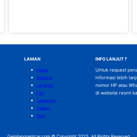
LAMAN
INFO LANJUT ?
Untuk request pen
Home
informasi lebih lan
Booking
nomor HP atau Wha
Layanan
di website resmi ka
Faq
Testimoni
Gallery
Blog
Gemilangrentcar.com © Copyright 2025. All Rights Reserved