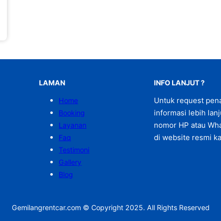
LAMAN
INFO LANJUT ?
Untuk request pen
Home
informasi lebih lan
Booking
nomor HP atau Wha
Layanan
di website resmi ka
Faq
Testimoni
Gallery
Blog
Gemilangrentcar.com © Copyright 2025. All Rights Reserved