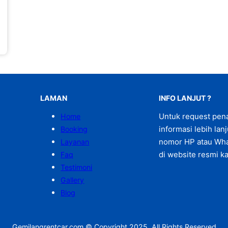
LAMAN
INFO LANJUT ?
Untuk request pen
Home
informasi lebih lan
Booking
nomor HP atau Wha
Layanan
di website resmi ka
Faq
Testimoni
Gallery
Blog
Gemilangrentcar.com © Copyright 2025. All Rights Reserved